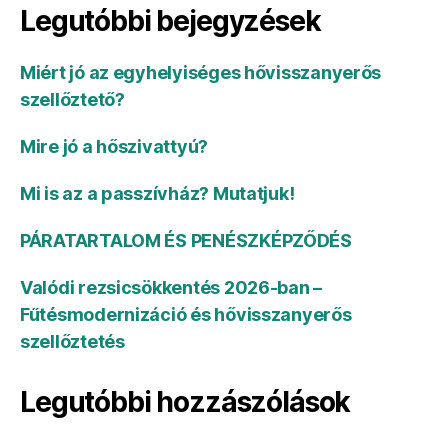
Legutóbbi bejegyzések
Miért jó az egyhelyiséges hővisszanyerős
szellőztető?
Mire jó a hőszivattyú?
Mi is az a passzívház? Mutatjuk!
PÁRATARTALOM ÉS PENÉSZKÉPZŐDÉS
Valódi rezsicsökkentés 2026-ban –
Fűtésmodernizáció és hővisszanyerős
szellőztetés
Legutóbbi hozzászólások