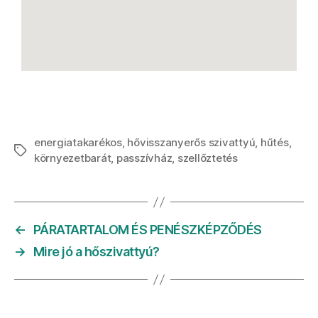
energiatakarékos
,
hővisszanyerős szivattyú
,
hűtés
,
környezetbarát
,
passzívház
,
szellőztetés
←
PÁRATARTALOM ÉS PENÉSZKÉPZŐDÉS
→
Mire jó a hőszivattyú?