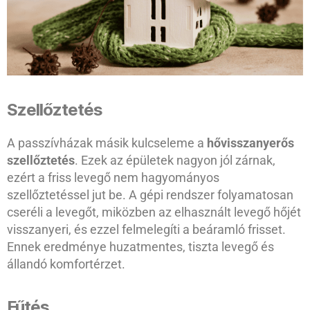
Szellőztetés
A passzívházak másik kulcseleme a
hővisszanyerős
szellőztetés
. Ezek az épületek nagyon jól zárnak,
ezért a friss levegő nem hagyományos
szellőztetéssel jut be. A gépi rendszer folyamatosan
cseréli a levegőt, miközben az elhasznált levegő hőjét
visszanyeri, és ezzel felmelegíti a beáramló frisset.
Ennek eredménye huzatmentes, tiszta levegő és
állandó komfortérzet.
Fűtés