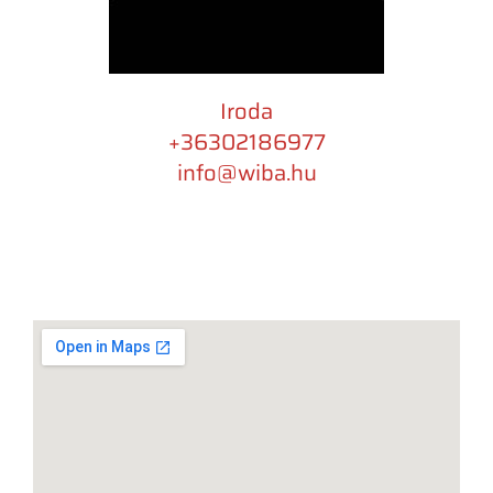
Iroda
+36302186977
info@wiba.hu