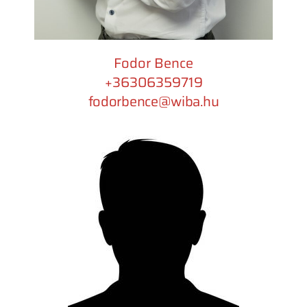
Fodor Bence
+36306359719
fodorbence@wiba.hu