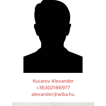
Kucarov Alexander
+36302186977​
alexander@wiba.hu