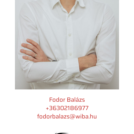
Fodor Balázs
+36302186977​
fodorbalazs@wiba.hu