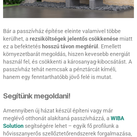
Bár a passzívház építése eleinte valamivel többe
kerülhet, a
rezsiköltségek jelentős csökkenése
miatt
ez a befektetés
hosszú távon megtérül
. Emellett
környezetbarát megoldás, hiszen kevesebb energiát
használ fel, és csökkenti a károsanyag-kibocsátást. A
passzívház tehát nemcsak a pénztárcát kíméli,
hanem egy fenntarthatóbb jövő felé is mutat.
Segítünk megoldani!
Amennyiben új házat készül építeni vagy már
meglévő otthonát alakítaná passzívházzá, a
WIBA
Solution
segítségére lehet – egyik fő profilunk a
hővisszanyerős szellőztetőrendszerek forgalmazása,