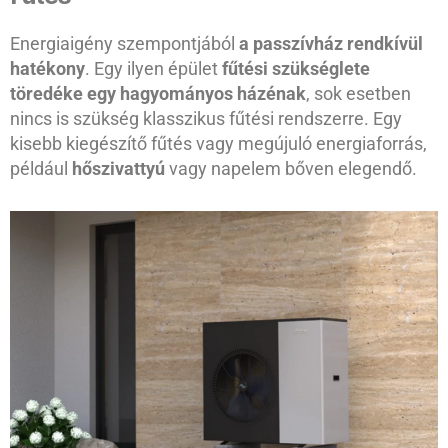
Energiaigény szempontjából
a passzívház rendkívül
hatékony
. Egy ilyen épület
fűtési szükséglete
töredéke egy hagyományos házénak
, sok esetben
nincs is szükség klasszikus fűtési rendszerre. Egy
kisebb kiegészítő fűtés vagy megújuló energiaforrás,
például
hőszivattyú
vagy napelem bőven elegendő.