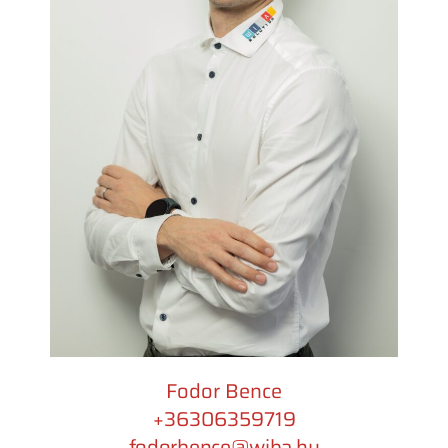
Fodor Bence
+36306359719
fodorbence@wiba.hu