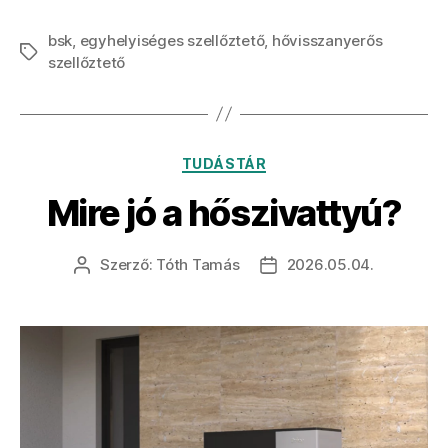
bsk
,
egyhelyiséges szellőztető
,
hővisszanyerős
szellőztető
TUDÁSTÁR
Mire jó a hőszivattyú?
Szerző:
Tóth Tamás
2026.05.04.