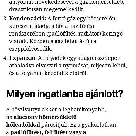
a nyomás növekedésével a gáz hőmérséklete
drasztikusan megemelkedik.
Kondenzáció:
A forró gáz egy hőcserélőn
keresztül átadja a hőt a ház fűtési
rendszerében (padlófűtés, radiátor) keringő
víznek. Közben a gáz lehűl és újra
cseppfolyósodik.
Expanzió:
A folyadék egy adagolószelepen
áthaladva elveszíti a nyomását, teljesen lehűl,
és a folyamat kezdődik elölről.
Milyen ingatlanba ajánlott?
A hőszivattyú akkor a leghatékonyabb,
ha
alacsony hőmérsékletű
hőleadókkal
párosítjuk. Ez a gyakorlatban
a
padlófűtést, falfűtést vagy a