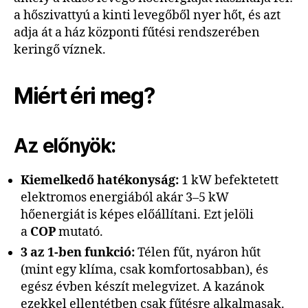
a hőszivattyú a kinti levegőből nyer hőt, és azt
adja át a ház központi fűtési rendszerében
keringő víznek.
Miért éri meg?
Az előnyök:
Kiemelkedő hatékonyság:
1 kW befektetett
elektromos energiából akár 3–5 kW
hőenergiát is képes előállítani. Ezt jelöli
a
COP
mutató.
3 az 1-ben funkció:
Télen fűt, nyáron hűt
(mint egy klíma, csak komfortosabban), és
egész évben készít melegvizet. A kazánok
ezekkel ellentétben csak fűtésre alkalmasak.