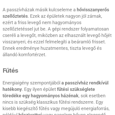
A passzívházak másik kulcseleme a
hővisszanyerős
szellőztetés
. Ezek az épületek nagyon jól zárnak,
ezért a friss levegő nem hagyományos
szellőztetéssel jut be. A gépi rendszer folyamatosan
cseréli a levegőt, miközben az elhasznált levegő hőjét
visszanyeri, és ezzel felmelegíti a beáramló frisset.
Ennek eredménye huzatmentes, tiszta levegő és
állandó komfortérzet.
Fűtés
Energiaigény szempontjából
a passzívház rendkívül
hatékony
. Egy ilyen épület
fűtési szükséglete
töredéke egy hagyományos házénak
, sok esetben
nincs is szükség klasszikus fűtési rendszerre. Egy
kisebb kiegészítő fűtés vagy megújuló energiaforrás,
például
hőszivattyú
vagy napelem bőven elegendő.