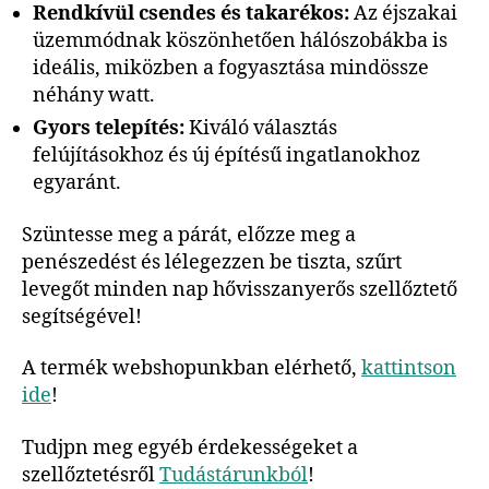
Rendkívül csendes és takarékos:
Az éjszakai
üzemmódnak köszönhetően hálószobákba is
ideális, miközben a fogyasztása mindössze
néhány watt.
Gyors telepítés:
Kiváló választás
felújításokhoz és új építésű ingatlanokhoz
egyaránt.
Szüntesse meg a párát, előzze meg a
penészedést és lélegezzen be tiszta, szűrt
levegőt minden nap hővisszanyerős szellőztető
segítségével!
A termék webshopunkban elérhető,
kattintson
ide
!
Tudjpn meg egyéb érdekességeket a
szellőztetésről
Tudástárunkból
!