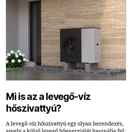
Mi is az a levegő-víz
hőszivattyú?
A levegő-víz hőszivattyú egy olyan berendezés,
amely a külső levegő hőenergiáját használja fel: