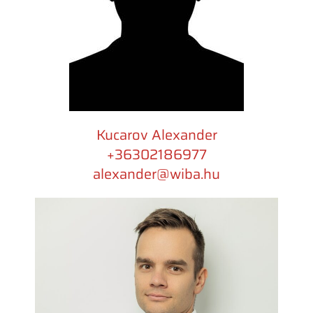
Kucarov Alexander
+36302186977​
alexander@wiba.hu