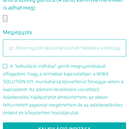
ahol a szöveg gombra (A betű) kattintva méreteket
is adhat meg)
Megjegyzés
A “kalkuláció indítása” gomb megnyomásával
elfogadom, hogy a leírtakkal kapcsolatban a WIBA
SOLUTION Kft. munkatársa közvetlenül felvegye velem a
kapcsolatot. Az adataim kezelésére vonatkozó
Adatkezelési tájékoztatót áttekintettem, az abban
feltüntetett jogaimat megértettem és az adatkezeléshez
önként és kifejezetten hozzájárulok.