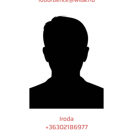
Iroda
+36302186977