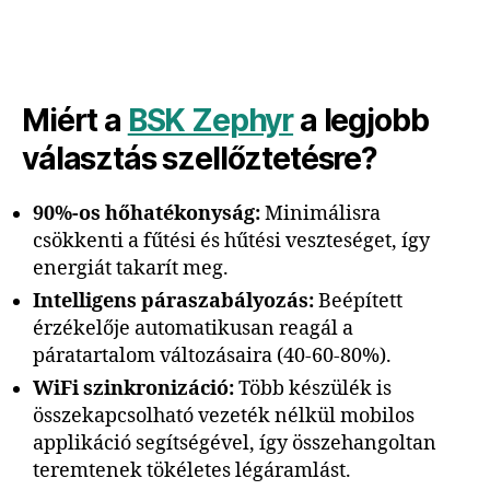
Miért a
BSK Zephyr
a legjobb
választás szellőztetésre?
90%-os hőhatékonyság:
Minimálisra
csökkenti a fűtési és hűtési veszteséget, így
energiát takarít meg.
Intelligens páraszabályozás:
Beépített
érzékelője automatikusan reagál a
páratartalom változásaira (40-60-80%).
WiFi szinkronizáció:
Több készülék is
összekapcsolható vezeték nélkül mobilos
applikáció segítségével, így összehangoltan
teremtenek tökéletes légáramlást.