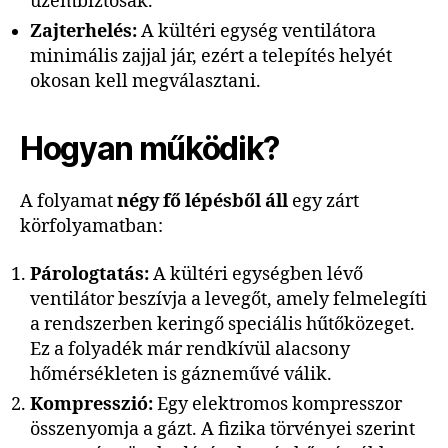
üzembiztosak.
Zajterhelés:
A kültéri egység ventilátora
minimális zajjal jár, ezért a telepítés helyét
okosan kell megválasztani.
Hogyan működik?
A folyamat
négy fő lépésből áll
egy zárt
körfolyamatban:
Párologtatás:
A kültéri egységben lévő
ventilátor beszívja a levegőt, amely felmelegíti
a rendszerben keringő speciális hűtőközeget.
Ez a folyadék már rendkívül alacsony
hőmérsékleten is gázneművé válik.
Kompresszió:
Egy elektromos kompresszor
összenyomja a gázt. A fizika törvényei szerint