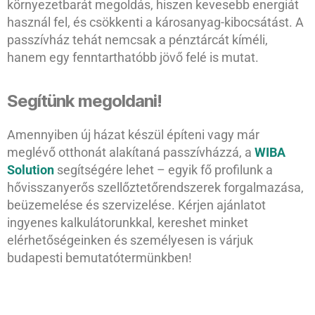
környezetbarát megoldás, hiszen kevesebb energiát
használ fel, és csökkenti a károsanyag-kibocsátást. A
passzívház tehát nemcsak a pénztárcát kíméli,
hanem egy fenntarthatóbb jövő felé is mutat.
Segítünk megoldani!
Amennyiben új házat készül építeni vagy már
meglévő otthonát alakítaná passzívházzá, a
WIBA
Solution
segítségére lehet – egyik fő profilunk a
hővisszanyerős szellőztetőrendszerek forgalmazása,
beüzemelése és szervizelése. Kérjen ajánlatot
ingyenes kalkulátorunkkal, kereshet minket
elérhetőségeinken és személyesen is várjuk
budapesti bemutatótermünkben!