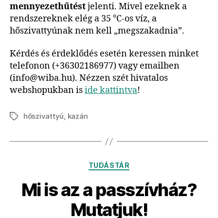
mennyezethűtést
jelenti. Mivel ezeknek a
rendszereknek elég a 35 °C-os víz, a
hőszivattyúnak nem kell „megszakadnia”.
Kérdés és érdeklődés esetén keressen minket
telefonon (+36302186977) vagy emailben
(info@wiba.hu). Nézzen szét hivatalos
webshopukban is
ide kattintva
!
hőszivattyú
,
kazán
TUDÁSTÁR
Mi is az a passzívház?
Mutatjuk!