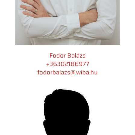
Fodor Balázs
+36302186977​
fodorbalazs@wiba.hu