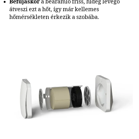
Befújáskor
a beáramló friss, hideg levegő
átveszi ezt a hőt, így már kellemes
hőmérsékleten érkezik a szobába.