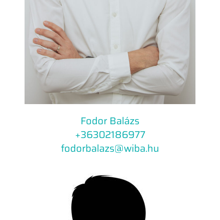
Fodor Balázs
+36302186977​
fodorbalazs@wiba.hu