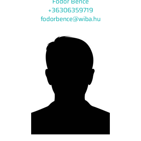
Fodor Bence
+36306359719
fodorbence@wiba.hu