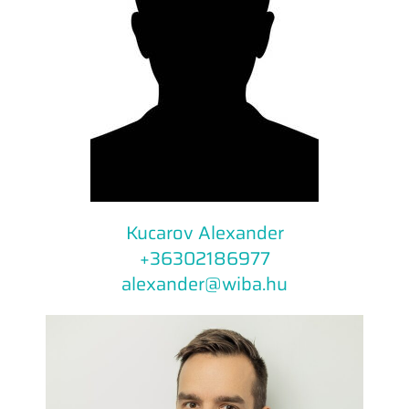
Kucarov Alexander
+36302186977​
alexander@wiba.hu