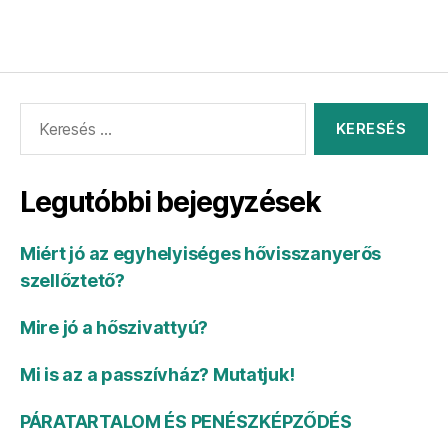
Legutóbbi bejegyzések
Miért jó az egyhelyiséges hővisszanyerős
szellőztető?
Mire jó a hőszivattyú?
Mi is az a passzívház? Mutatjuk!
PÁRATARTALOM ÉS PENÉSZKÉPZŐDÉS