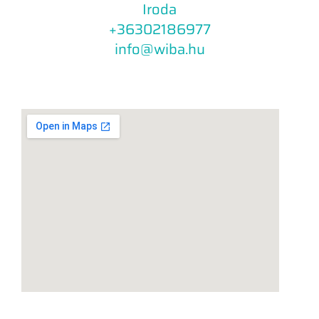
Iroda
+36302186977
info@wiba.hu