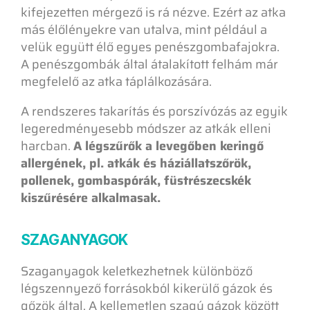
kifejezetten mérgező is rá nézve. Ezért az atka
más élőlényekre van utalva, mint például a
velük együtt élő egyes penészgombafajokra.
A penészgombák által átalakított felhám már
megfelelő az atka táplálkozására.
A rendszeres takarítás és porszívózás az egyik
legeredményesebb módszer az atkák elleni
harcban.
A légszűrők a levegőben keringő
allergének, pl. atkák és háziállatszőrök,
pollenek, gombaspórák, füstrészecskék
kiszűrésére alkalmasak.
SZAGANYAGOK
Szaganyagok keletkezhetnek különböző
légszennyező forrásokból kikerülő gázok és
gőzök által. A kellemetlen szagú gázok között