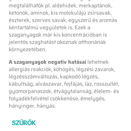
megtalálhatók pl. aldehidek, merkaptánok,
ketonok, aminok, kis molekulájú zsírsavak,
észterek, szerves savak, egyszerű és aromás
kéntartalmú vegyületek is. Ezek a
szaganyagok már kis koncentrációban is
jelentős szaghatást okoznak otthonának
környezetében.
A szaganyagok negatív hatásai
lehetnek
allergiás reakciók, köhögés, légzési zavarok,
légzésszámváltozás, kapkodó légzés,
kábultság, alvászavar, fejfájás, láz, rosszullét,
gyomorpanaszok, étvágytalanság, élelem- és
folyadékfelvétel csökkenése, émelygés,
hányinger, hányás.
SZŰRŐK