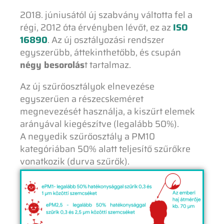
2018. júniusától új szabvány váltotta fel a
régi, 2012 óta érvényben lévőt, ez az
ISO
16890
. Az új osztályozási rendszer
egyszerűbb, áttekinthetőbb, és csupán
négy besorolás
t tartalmaz.
Az új szűrőosztályok elnevezése
egyszerűen a részecskeméret
megnevezését használja, a kiszűrt elemek
arányával kiegészítve (legalább 50%).
A negyedik szűrőosztály a PM10
kategóriában 50% alatt teljesítő szűrőkre
vonatkozik (durva szűrők).