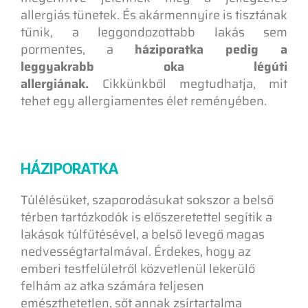
allergiás tünetek. És akármennyire is tisztának
tűnik, a leggondozottabb lakás sem
pormentes, a
háziporatka pedig a
leggyakrabb oka légúti
allergiának.
Cikkünkből megtudhatja, mit
tehet egy allergiamentes élet reményében.
HÁZIPORATKA
T
úlélésüket, szaporodásukat sokszor a belső
térben tartózkodók is előszeretettel segítik a
lakások túlfűtésével, a belső levegő magas
nedvességtartalmával. Érdekes, hogy az
emberi testfelületről közvetlenül lekerülő
felhám az atka számára teljesen
emészthetetlen, sőt annak zsírtartalma