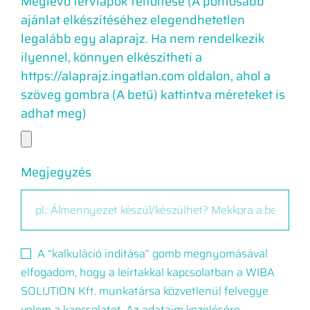
Meglévő tervlapok feltöltése (A pontosabb
ajánlat elkészítéséhez elegendhetetlen
legalább egy alaprajz. Ha nem rendelkezik
ilyennel, könnyen elkészítheti a
https://alaprajz.ingatlan.com oldalon, ahol a
szöveg gombra (A betű) kattintva méreteket is
adhat meg)
Megjegyzés
A “kalkuláció indítása” gomb megnyomásával
elfogadom, hogy a leírtakkal kapcsolatban a WIBA
SOLUTION Kft. munkatársa közvetlenül felvegye
velem a kapcsolatot. Az adataim kezelésére