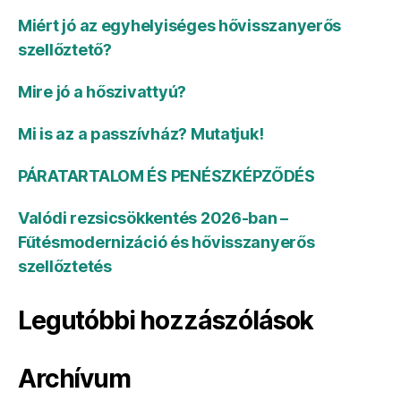
Miért jó az egyhelyiséges hővisszanyerős
szellőztető?
Mire jó a hőszivattyú?
Mi is az a passzívház? Mutatjuk!
PÁRATARTALOM ÉS PENÉSZKÉPZŐDÉS
Valódi rezsicsökkentés 2026-ban –
Fűtésmodernizáció és hővisszanyerős
szellőztetés
Legutóbbi hozzászólások
Archívum