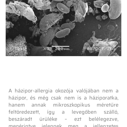
A házipor-allergia okozója valójában nem a
házipor, és még csak nem is a háziporatka,
hanem annak mikroszkopikus méretűre
feltöredezett, így a levegőben szálló,
beszáradt ürüléke – ezt belélegezve,
megérintve jelennek meg a jellegzetes