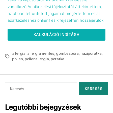
vonatkozó Adatkezelési tájékoztatót áttekintettem,
az abban feltüntetett jogaimat megértettem és az
adatkezeléshez önként és kifejezetten hozzájárulok.
KALKULÁCIÓ INDÍTÁSA
allergia
,
allergiamentes
,
gombaspóra
,
háziporatka
,
pollen
,
pollenallergia
,
poratka
Legutóbbi bejegyzések