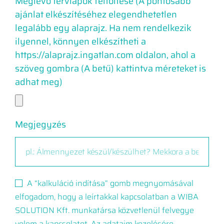
Meglévő tervlapok feltöltése (A pontosabb
ajánlat elkészítéséhez elegendhetetlen
legalább egy alaprajz. Ha nem rendelkezik
ilyennel, könnyen elkészítheti a
https://alaprajz.ingatlan.com oldalon, ahol a
szöveg gombra (A betű) kattintva méreteket is
adhat meg)
Megjegyzés
A “kalkuláció indítása” gomb megnyomásával
elfogadom, hogy a leírtakkal kapcsolatban a WIBA
SOLUTION Kft. munkatársa közvetlenül felvegye
velem a kapcsolatot. Az adataim kezelésére