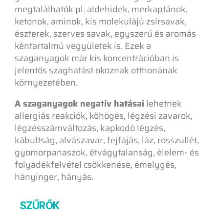
megtalálhatók pl. aldehidek, merkaptánok,
ketonok, aminok, kis molekulájú zsírsavak,
észterek, szerves savak, egyszerű és aromás
kéntartalmú vegyületek is. Ezek a
szaganyagok már kis koncentrációban is
jelentős szaghatást okoznak otthonának
környezetében.
A szaganyagok negatív hatásai
lehetnek
allergiás reakciók, köhögés, légzési zavarok,
légzésszámváltozás, kapkodó légzés,
kábultság, alvászavar, fejfájás, láz, rosszullét,
gyomorpanaszok, étvágytalanság, élelem- és
folyadékfelvétel csökkenése, émelygés,
hányinger, hányás.
SZŰRŐK