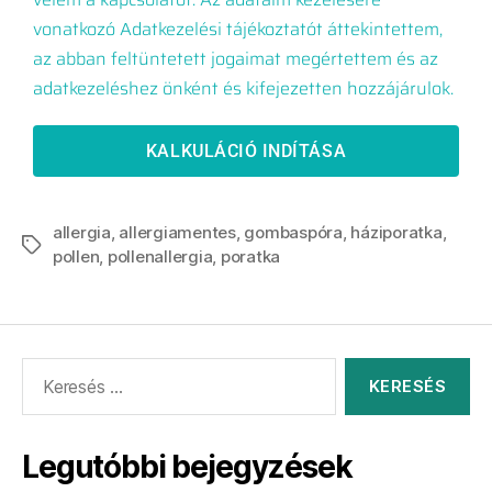
vonatkozó Adatkezelési tájékoztatót áttekintettem,
az abban feltüntetett jogaimat megértettem és az
adatkezeléshez önként és kifejezetten hozzájárulok.
KALKULÁCIÓ INDÍTÁSA
allergia
,
allergiamentes
,
gombaspóra
,
háziporatka
,
pollen
,
pollenallergia
,
poratka
Legutóbbi bejegyzések