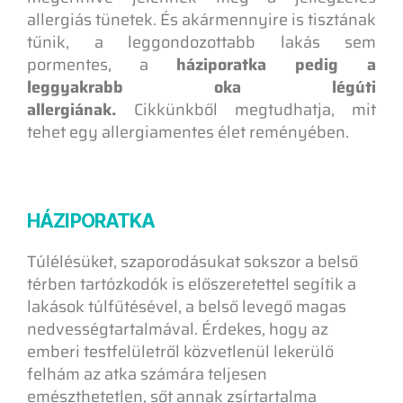
allergiás tünetek. És akármennyire is tisztának
tűnik, a leggondozottabb lakás sem
pormentes, a
háziporatka pedig a
leggyakrabb oka légúti
allergiának.
Cikkünkből megtudhatja, mit
tehet egy allergiamentes élet reményében.
HÁZIPORATKA
T
úlélésüket, szaporodásukat sokszor a belső
térben tartózkodók is előszeretettel segítik a
lakások túlfűtésével, a belső levegő magas
nedvességtartalmával. Érdekes, hogy az
emberi testfelületről közvetlenül lekerülő
felhám az atka számára teljesen
emészthetetlen, sőt annak zsírtartalma