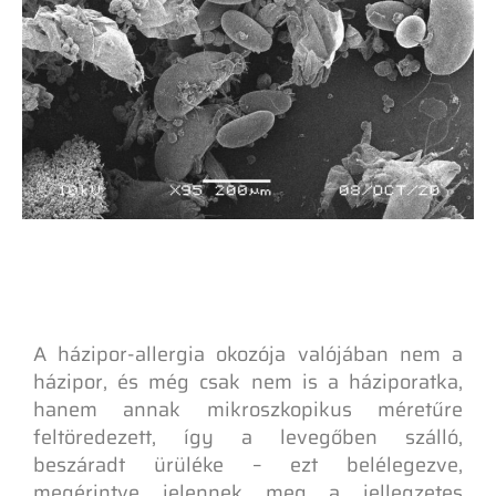
A házipor-allergia okozója valójában nem a
házipor, és még csak nem is a háziporatka,
hanem annak mikroszkopikus méretűre
feltöredezett, így a levegőben szálló,
beszáradt ürüléke – ezt belélegezve,
megérintve jelennek meg a jellegzetes