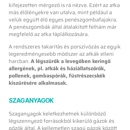
kifejezetten mérgező is rá nézve. Ezért az atka
más élőlényekre van utalva, mint például a
velük együtt élő egyes penészgombafajokra.
A penészgombák által átalakított felhám már
megfelelő az atka táplálkozására.
A rendszeres takarítás és porszívózás az egyik
legeredményesebb módszer az atkák elleni
harcban.
A légszűrők a levegőben keringő
allergének, pl. atkák és háziállatszőrök,
pollenek, gombaspórák, füstrészecskék
kiszűrésére alkalmasak.
SZAGANYAGOK
Szaganyagok keletkezhetnek különböző
légszennyező forrásokból kikerülő gázok és
gőzök által. A kellemetlen szagú gázok között