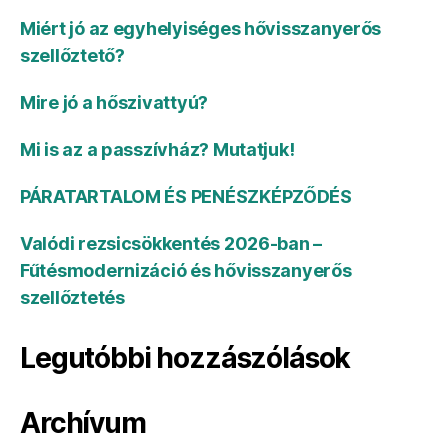
Miért jó az egyhelyiséges hővisszanyerős
szellőztető?
Mire jó a hőszivattyú?
Mi is az a passzívház? Mutatjuk!
PÁRATARTALOM ÉS PENÉSZKÉPZŐDÉS
Valódi rezsicsökkentés 2026-ban –
Fűtésmodernizáció és hővisszanyerős
szellőztetés
Legutóbbi hozzászólások
Archívum