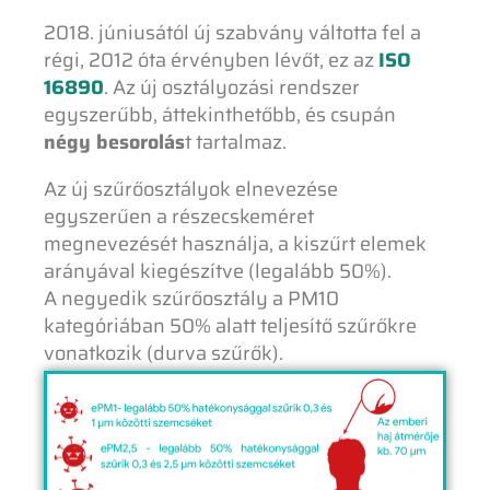
2018. júniusától új szabvány váltotta fel a
régi, 2012 óta érvényben lévőt, ez az
ISO
16890
. Az új osztályozási rendszer
egyszerűbb, áttekinthetőbb, és csupán
négy besorolás
t tartalmaz.
Az új szűrőosztályok elnevezése
egyszerűen a részecskeméret
megnevezését használja, a kiszűrt elemek
arányával kiegészítve (legalább 50%).
A negyedik szűrőosztály a PM10
kategóriában 50% alatt teljesítő szűrőkre
vonatkozik (durva szűrők).